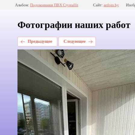
Альбом:
Подоконники ПВХ Crystallit
Сайт:
ardom.by
Изоб
Фотографии наших работ
Предыдущее
Следующее