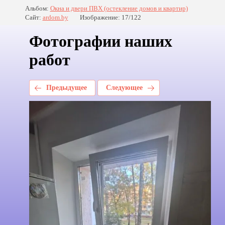
Альбом:
Окна и двери ПВХ (остекление домов и квартир)
Сайт:
ardom.by
Изображение: 17/122
Фотографии наших
работ
Предыдущее
Следующее