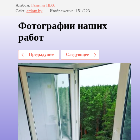
Альбом:
Рамы из ПВХ
Сайт:
ardom.by
Изображение: 151/223
Фотографии наших
работ
Предыдущее
Следующее