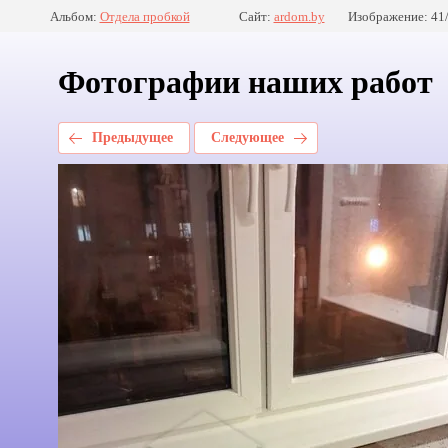
Альбом:
Отдела пробкой
Сайт:
ardom.by
Изображение: 41
Фотографии наших работ
Предыдущее
Следующее