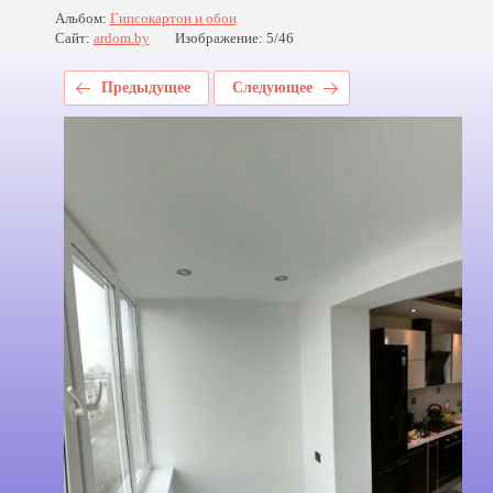
Альбом:
Гипсокартон и обои
Сайт:
ardom.by
Изображение: 5/46
Предыдущее
Следующее