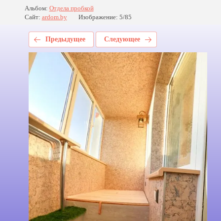
Альбом:
Отдела пробкой
Сайт:
ardom.by
Изображение: 5/85
Предыдущее
Следующее