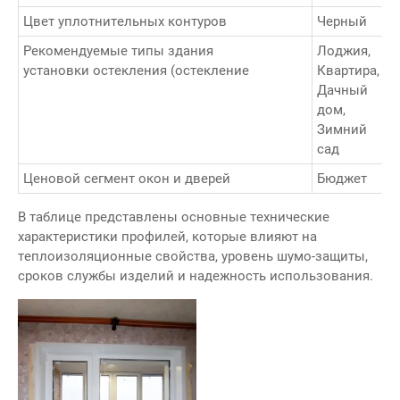
Цвет уплотнительных контуров
Черный
Ч
Рекомендуемые типы здания
Лоджия,
Т
установки остекления (остекление
Квартира,
л
Дачный
К
дом,
Д
Зимний
д
сад
Ценовой сегмент окон и дверей
Бюджет
Б
В таблице представлены основные технические
характеристики профилей, которые влияют на
теплоизоляционные свойства, уровень шумо-защиты,
сроков службы изделий и надежность использования.