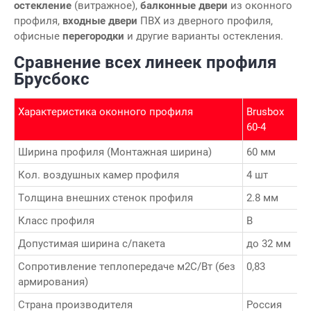
остекление
(витражное),
балконные двери
из оконного
профиля,
входные двери
ПВХ из дверного профиля,
офисные
перегородки
и другие варианты остекления.
Сравнение всех линеек профиля
Брусбокс
Характеристика оконного профиля
Brusbox
B
60-4
7
Ширина профиля (Монтажная ширина)
60 мм
7
Кол. воздушных камер профиля
4 шт
6
Толщина внешних стенок профиля
2.8 мм
3
Класс профиля
B
B
Допустимая ширина с/пакета
до 32 мм
д
Сопротивление теплопередаче м2С/Вт (без
0,83
1
армирования)
Страна производителя
Россия
Р