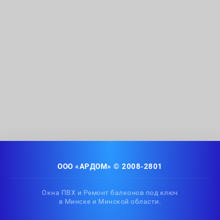
ООО «АРДОМ» © 2008-2801
Окна ПВХ и Ремонт балконов под ключ
в Минске и Минской области.