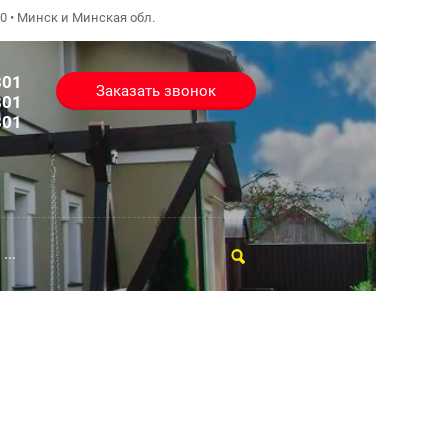
:00 • Минск и Минская обл.
801
Заказать звонок
801
801
...