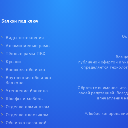
Балкон под ключ
Ок
Виды остекления
Алюминиевые рамы
Тёплые рамы ПВХ
Все ц
Крыши
публичной офертой и ук
определяется технолог
Внешняя обшивка
Внутренняя обшивка
балкона
Обратите внимание, что
Утепление балкона
своей репутацией. Всег
впечатления н
Шкафы и мебель
Отделка ламинатом
*Любое копирование 
Отделка пластиком
Обшивка вагонкой